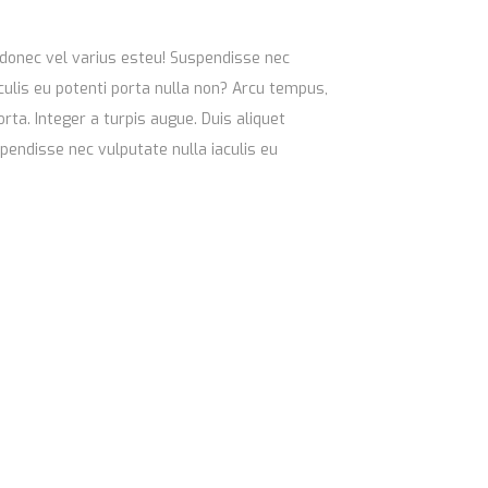
donec vel varius esteu! Suspendisse nec
culis eu potenti porta nulla non? Arcu tempus,
orta. Integer a turpis augue. Duis aliquet
spendisse nec vulputate nulla iaculis eu