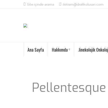
Site içinde arama
iletisim@dralikolusari.com
Ana Sayfa
Hakkımda
Jinekolojik Onkoloj
Pellentesque