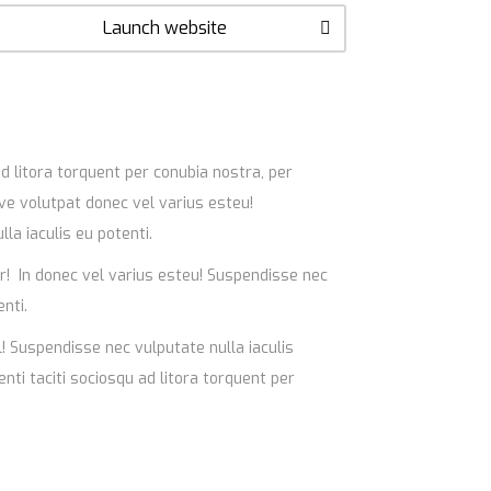
Launch website
ad litora torquent per conubia nostra, per
ve volutpat donec vel varius esteu!
la iaculis eu potenti.
r! In donec vel varius esteu! Suspendisse nec
nti.
l! Suspendisse nec vulputate nulla iaculis
nti taciti sociosqu ad litora torquent per