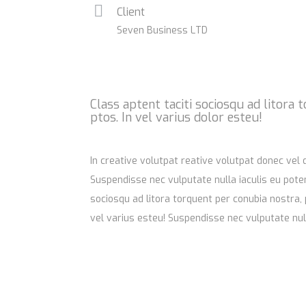
Client
Seven Business LTD
Class aptent taciti sociosqu ad litora
ptos. In vel varius dolor esteu!
In creative volutpat reative volutpat donec vel 
Suspendisse nec vulputate nulla iaculis eu potenti. Class aptent t
sociosqu ad litora torquent per conubia nostra,
vel varius esteu! Suspendisse nec vulputate null