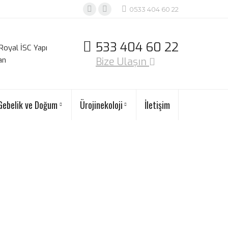
0533 404 60 22
533 404 60 22‬
Royal İSC Yapı
an
Bize Ulaşın
Gebelik ve Doğum
Ürojinekoloji
İletişim