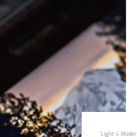
Light
&
Moder