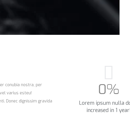
0
%
per conubia nostra, per
vel varius esteu!
avida
Lorem ipsum nulla d
increased in 1 year