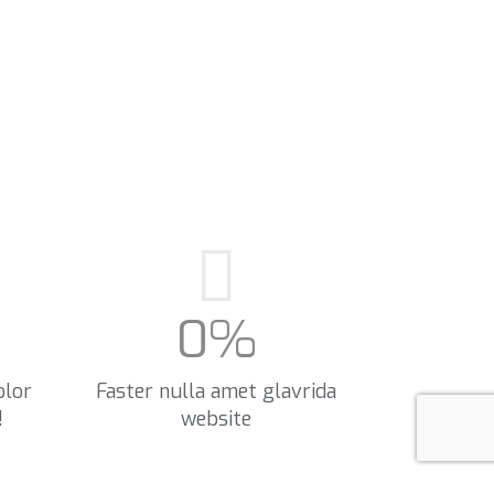
0
%
olor
Faster nulla amet glavrida
!
website​