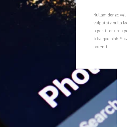
Nullam donec vel 
vulputate nulla ia
a porttitor urna p
tristique nibh. Su
potenti.