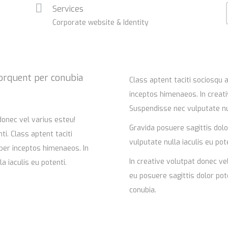
Services
Corporate website & Identity
 torquent per conubia
Class aptent taciti sociosqu 
inceptos himenaeos. In creati
Suspendisse nec vulputate nul
donec vel varius esteu!
Gravida posuere sagittis dolo
aciti
vulputate nulla iaculis eu pote
 per inceptos himenaeos. In
In creative volutpat donec ve
a iaculis eu potenti.
eu posuere sagittis dolor pote
conubia.