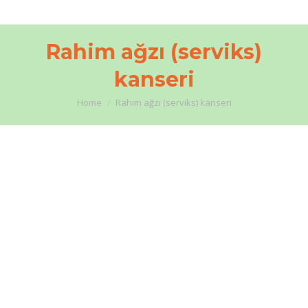
Rahim ağzı (serviks)
kanseri
You are here:
Home
Rahim ağzı (serviks) kanseri
Rahim Ağzı (Serviks) Kanseri